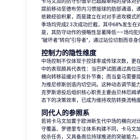
卡马文加的防守价值早已超越单纯的身体对抗
提前移动至德布劳内习惯接球的肋部通道，
依赖经验积累，而是建立在对对手进攻模式的快速识
季场均完成2.3次成功拦截，其中68%发生
是，其防守动作的侵略性显著降低——场均犯规数从
“破坏者”转向“引导者”，通过站位切割而非
控制力的隐性维度
中场控制不仅体现于控球率或传球次数，更在
中的表现颇具代表性：当巴萨试图通过高位
横向转移延缓对手反扑节奏；而当皇马需要
为维尼修斯创造内切空间。这种动态调节能
克罗斯退役后组织核心职责主要由贝林厄姆
态下的决策效率，已成为维持攻防转换流畅
同代人的参照系
若将卡马文加置于欧洲新生代中场的横向对
守覆盖、罗德里专注体系构建不同，卡马文加
绞杀任务，又具备高位持球推进的突破能力。