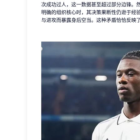
次成功过人，这一数据甚至超过部分边锋。
明确的组织核心时，其决策果断性仍逊于经
与进攻而暴露身后空当。这种矛盾恰恰反映