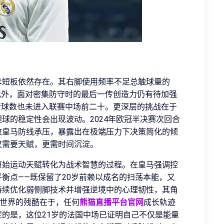
术短板依然存在。其右脚使用频率不足总触球量的
此外，面对密集防守时的最后一传创造力仍有待加强
关键传球数也未进入联赛中场前二十。更深层的挑战在于
球的稳定性会出现波动。2024年欧冠半决赛次回合
致皇马防线承压，暴露出在极端压力下决策简化的倾
仅需要天赋，更需时间沉淀。
原始运动天赋转化为战术智慧的过程。在皇马强调控
衡点——既保留了20岁前赖以成名的扫荡本能，又
持续优化弱侧脚技术并增强逆境中的心理韧性，其角
球世界的残酷在于，任何
熊猫直播平台官网
成长轨迹
的是，这位21岁的法国中场已证明自己不仅是能量