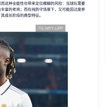
然而这种全能性也带来定位模糊的风险：当球队需要
验丰富的老将；而在纯防守场景下，又可能因过度参
了其成长阶段的典型特征。