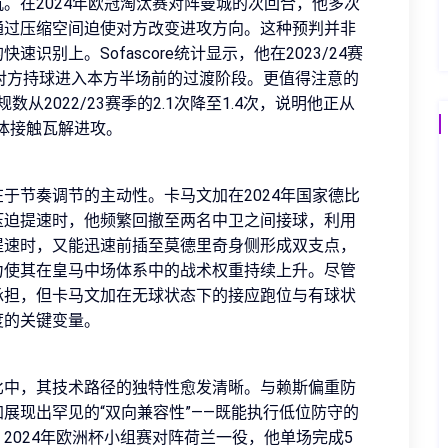
。在2024年欧冠淘汰赛对阵曼城的次回合，他多次
通过压缩空间迫使对方改变进攻方向。这种预判并非
别上。Sofascore统计显示，他在2023/24赛
在对方持球进入本方半场前的过渡阶段。更值得注意的
2022/23赛季的2.1次降至1.4次，说明他正从
身体接触瓦解进攻。
于节奏调节的主动性。卡马文加在2024年国家德比
压迫提速时，他频繁回撤至两名中卫之间接球，利用
提速时，又能迅速前插至莫德里奇身侧形成双支点，
力使其在皇马中场体系中的战术权重持续上升。尽管
承担，但卡马文加在无球状态下的接应跑位与有球状
度的关键变量。
比中，其技术路径的独特性愈发清晰。与赖斯偏重防
展现出罕见的“双向兼容性”——既能执行低位防守的
2024年欧洲杯小组赛对阵荷兰一役，他单场完成5