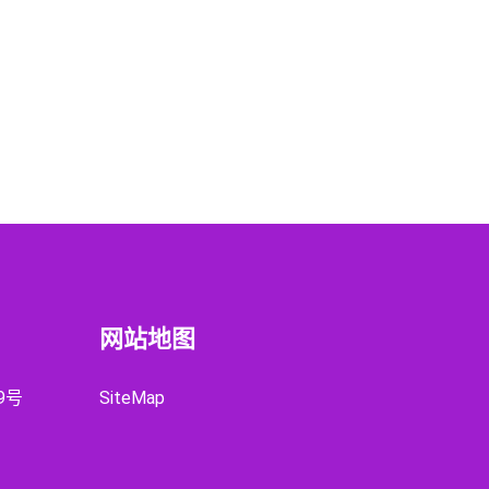
网站地图
9号
SiteMap