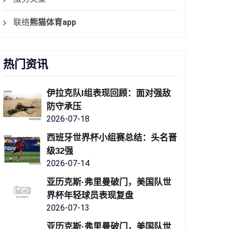
联络
熊猫体育app
热门资讯
伊拉克队I组表现回顾：面对强敌
防守承压
2026-07-18
西班牙世界杯小组赛总结：头名晋
级32强
2026-07-14
亚历克斯·弗里曼破门，美国队世
界杯年轻球员表现复盘
2026-07-13
亚历克斯·弗里曼破门，美国队世