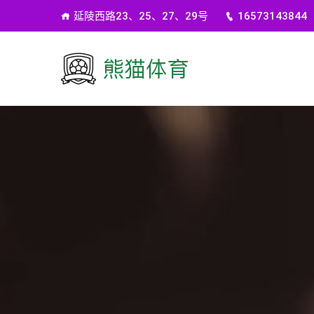
延陵西路23、25、27、29号
16573143844