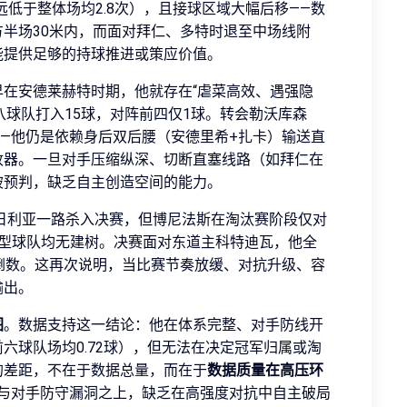
远低于整体场均2.8次），且接球区域大幅后移——数
半场30米内，而面对拜仁、多特时退至中场线附
能提供足够的持球推进或策应价值。
在安德莱赫特时期，他就存在“虐菜高效、遇强隐
后八球队打入15球，对阵前四仅1球。转会勒沃库森
—他仍是依赖身后双后腰（安德里希+扎卡）输送直
收器。一旦对手压缩纵深、切断直塞线路（如拜仁在
被预判，缺乏自主创造空间的能力。
尼日利亚一路杀入决赛，但博尼法斯在淘汰赛阶段仅对
守型球队均无建树。决赛面对东道主科特迪瓦，他全
倒数。这再次说明，当比赛节奏放缓、对抗升级、容
输出。
图
。数据支持这一结论：他在体系完整、对手防线开
六球队场均0.72球），但无法在决定冠军归属或淘
的差距，不在于数据总量，而在于
数据质量在高压环
件与对手防守漏洞之上，缺乏在高强度对抗中自主破局