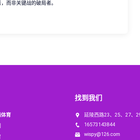
者，而非关键战的破局者。
找到我们
猫体育
延陵西路23、25、27、2
16573143844
例
wispy@126.com
窗