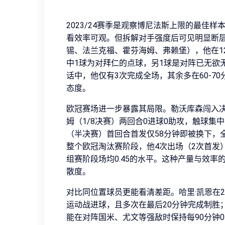
2023/24赛季是观察博尼法斯上限的最佳样
看效率可观。但拆解对手强度后可见明显断
锡、法兰克福、霍芬海姆、弗赖堡），他在1
中1球为对拜仁的点球，另1球是对阵已无欲
话中，他仅有3次完成全场，其余多在60-7
态度。
欧冠赛场进一步暴露其局限。勒沃库森闯入
姆（1/8决赛）两回合0进球0助攻，触球
（半决赛）首回合首发仅58分钟即被换下，
整个欧冠淘汰赛阶段，他4次出场（2次首发）
组赛阶段场均0.45的水平。这种产量与效
散度。
对比同位置球员更能看清差距。哈里·凯恩在20
运动战进球，且多次在最后20分钟完成制胜
能在对阵国米、尤文等强敌时保持每90分钟