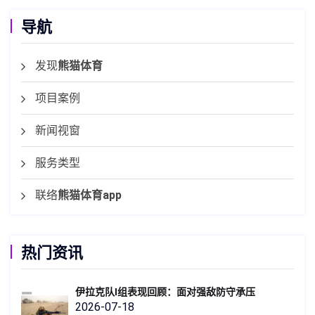
导航
发现
熊猫体育
项目案例
新闻视窗
服务类型
联络
熊猫体育app
热门资讯
伊拉克队I组表现回顾：面对强敌防守承压
2026-07-18