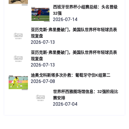
西班牙世界杯小组赛总结：头名晋级
32强
2026-07-14
亚历克斯·弗里曼破门，美国队世界杯年轻球员表
现复盘
2026-07-13
亚历克斯·弗里曼破门，美国队世界杯年轻球员表
现复盘
2026-07-13
迪奥戈科斯塔多次扑救：葡萄牙守住K组第二
2026-07-08
世界杯西雅图场馆信息：32强阶段比
赛安排
2026-07-04