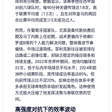
得到充分释放。数据显示，该赛季他在西甲面
对前六球队时，每90分钟关键传球达1.8次，高
于联赛平均值（1.2次），且在对阵皇马的两回
合比赛中均完成至少3次成功过人。
然而，在葡萄牙国家队，尤其是桑托斯执教后
期及马丁内斯上任初期，战术更偏向于依赖C
罗或B席的个人能力解决问题，整体推进节奏
偏快，中场过渡简练。菲利克斯往往被安排在
边路或二前锋位置，却缺乏稳定的接应链条和
持球支援。2022年世界杯期间，他场均触球仅
32次，低于队内中场球员平均水平；2024年欧
洲杯小组赛阶段，其传球成功率虽达85%，但
向前传球占比不足20%，反映出他在体系中更
多承担无球牵制而非组织发起角色。这种使用
方式极大压缩了他发挥决策与串联优势的空
间。
高强度对抗下的效率波动