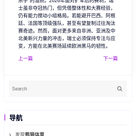
杀手”的潜质。2026年面对扩军后的赛制，瑞
士虽非夺冠热门，但凭借整体性和大赛经验，
仍有能力搅动小组格局。若能避开巴西、阿根
廷、法国等顶级强队，甚至有望复制过往淘汰
赛奇迹。然而，面对更多来自非洲、亚洲及中
北美新兴力量的冲击，瑞士必须保持专注与应
变，方能在北美赛场延续欧洲黑马的韧性。
上一篇
下一篇
导航
发现
熊猫体育