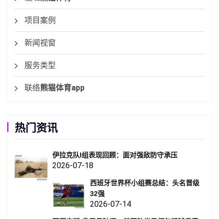
项目案例
新闻视窗
服务类型
联络
熊猫体育app
热门资讯
伊拉克队I组表现回顾：面对强敌防守承压
2026-07-18
西班牙世界杯小组赛总结：头名晋级
32强
2026-07-14