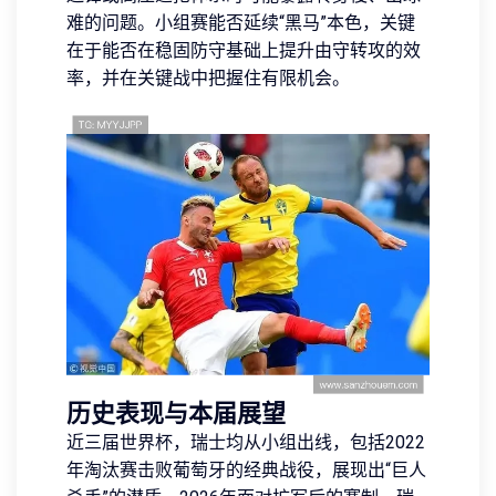
难的问题。小组赛能否延续“黑马”本色，关键
在于能否在稳固防守基础上提升由守转攻的效
率，并在关键战中把握住有限机会。
历史表现与本届展望
近三届世界杯，瑞士均从小组出线，包括2022
年淘汰赛击败葡萄牙的经典战役，展现出“巨人