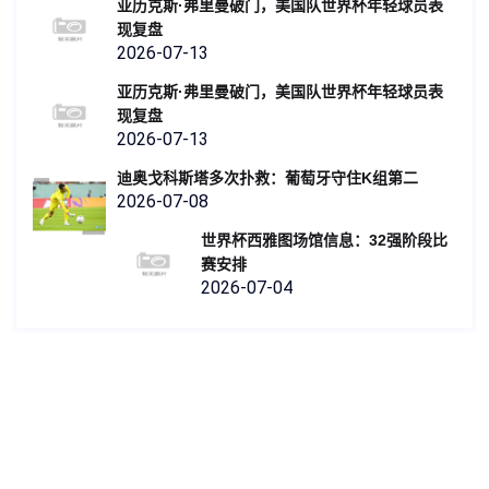
亚历克斯·弗里曼破门，美国队世界杯年轻球员表
现复盘
2026-07-13
亚历克斯·弗里曼破门，美国队世界杯年轻球员表
现复盘
2026-07-13
迪奥戈科斯塔多次扑救：葡萄牙守住K组第二
2026-07-08
世界杯西雅图场馆信息：32强阶段比
赛安排
2026-07-04