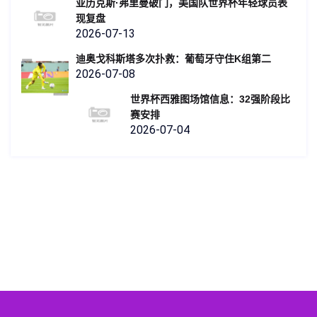
亚历克斯·弗里曼破门，美国队世界杯年轻球员表
现复盘
2026-07-13
迪奥戈科斯塔多次扑救：葡萄牙守住K组第二
2026-07-08
世界杯西雅图场馆信息：32强阶段比
赛安排
2026-07-04