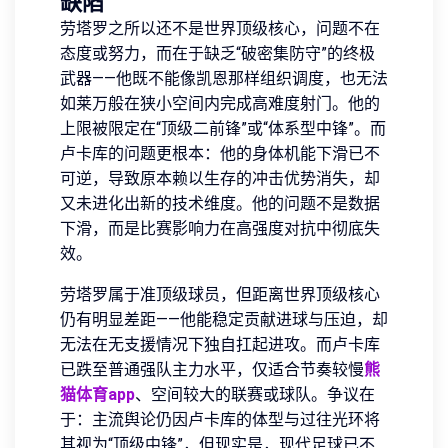
缺陷
劳塔罗之所以还不是世界顶级核心，问题不在
态度或努力，而在于缺乏“破密集防守”的终极
武器——他既不能像凯恩那样组织调度，也无法
如莱万般在狭小空间内完成高难度射门。他的
上限被限定在“顶级二前锋”或“体系型中锋”。而
卢卡库的问题更根本：他的身体机能下滑已不
可逆，导致原本赖以生存的冲击优势消失，却
又未进化出新的技术维度。他的问题不是数据
下滑，而是比赛影响力在高强度对抗中彻底失
效。
劳塔罗属于准顶级球员，但距离世界顶级核心
仍有明显差距——他能稳定贡献进球与压迫，却
无法在无支援情况下独自扛起进攻。而卢卡库
已跌至普通强队主力水平，仅适合节奏较慢
熊
猫体育app
、空间较大的联赛或球队。争议在
于：主流舆论仍因卢卡库的体型与过往光环将
其视为“顶级中锋”，但现实是，现代足球已不