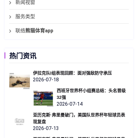
新闻视窗
服务类型
联络
熊猫体育app
热门资讯
伊拉克队I组表现回顾：面对强敌防守承压
2026-07-18
西班牙世界杯小组赛总结：头名晋级
32强
2026-07-14
亚历克斯·弗里曼破门，美国队世界杯年轻球员表
现复盘
2026-07-13