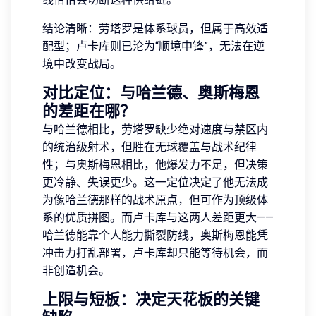
结论清晰：劳塔罗是体系球员，但属于高效适
配型；卢卡库则已沦为“顺境中锋”，无法在逆
境中改变战局。
对比定位：与哈兰德、奥斯梅恩
的差距在哪？
与哈兰德相比，劳塔罗缺少绝对速度与禁区内
的统治级射术，但胜在无球覆盖与战术纪律
性；与奥斯梅恩相比，他爆发力不足，但决策
更冷静、失误更少。这一定位决定了他无法成
为像哈兰德那样的战术原点，但可作为顶级体
系的优质拼图。而卢卡库与这两人差距更大——
哈兰德能靠个人能力撕裂防线，奥斯梅恩能凭
冲击力打乱部署，卢卡库却只能等待机会，而
非创造机会。
上限与短板：决定天花板的关键