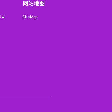
网站地图
9号
SiteMap