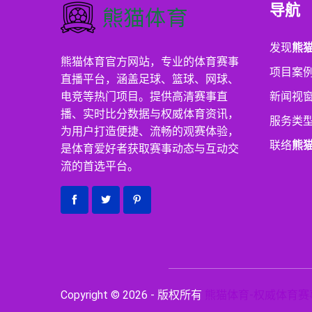
导航
发现
熊
熊猫体育官方网站，专业的体育赛事
项目案
直播平台，涵盖足球、篮球、网球、
电竞等热门项目。提供高清赛事直
新闻视
播、实时比分数据与权威体育资讯，
服务类
为用户打造便捷、流畅的观赛体验，
联络
熊猫
是体育爱好者获取赛事动态与互动交
流的首选平台。
Copyright © 2026 - 版权所有
熊猫体育-权威体育