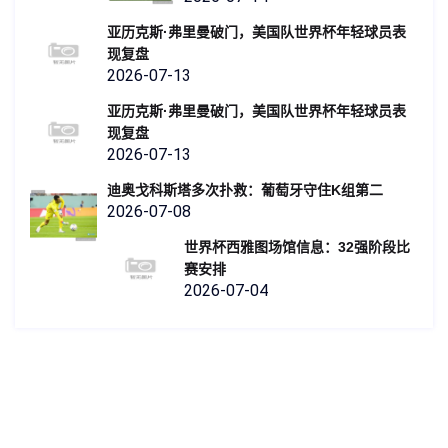
亚历克斯·弗里曼破门，美国队世界杯年轻球员表
现复盘
2026-07-13
亚历克斯·弗里曼破门，美国队世界杯年轻球员表
现复盘
2026-07-13
迪奥戈科斯塔多次扑救：葡萄牙守住K组第二
2026-07-08
世界杯西雅图场馆信息：32强阶段比
赛安排
2026-07-04