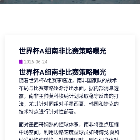
世界杯A组南非比赛策略曝光
2026-06-24
世界杯A组南非比赛策略曝光
随着世界杯A组赛事临近，南非国家队的战术
布局与比赛策略逐渐浮出水面。据内部消息透
露，南非主帅莫科埃纳计划采取稳守反击的打
法，尤其针对同组对手墨西哥、韩国和捷克的
技术特点进行针对性部署。
面对墨西哥娴熟的控球体系，南非将重点压缩
中场空间，利用边路速度型球员如特博戈·莫科