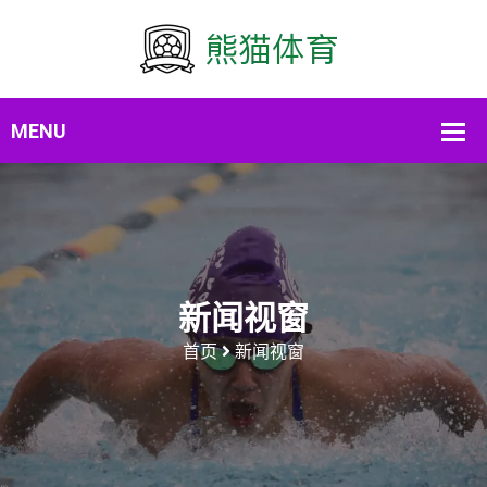
新闻视窗
首页
新闻视窗