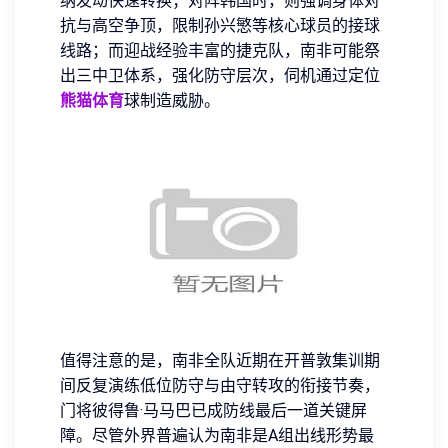
纳发动快速转换；对阵韩国时，则强调身体对
抗与高空争顶，限制孙兴慜等核心球员的接球
线路；而迎战经验丰富的捷克队，南非可能祭
出三中卫体系，强化防守层次，伺机通过定位
熊猫体育
球制造威胁。
值得注意的是，南非全队近期在开普敦集训期
间反复演练低位防守与由守转攻的衔接节奏，
门将彼得鲁·马马巴已成防线最后一道关键屏
障。尽管外界普遍认为南非是A组出线形势最